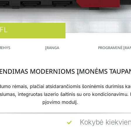
 FL
MEHYS
ĮRANGA
PROGRAMINĖ ĮRA
RENDIMAS MODERNIOMS ĮMONĖMS TAUPAN
ndumo rėmais, plačiai atsidarančiomis šoninėmis durimiss kas
slumas, integruotas lazerio šaltinis su oro kondicionavimu
pjovimo modulį.
Kokybė kiekvie