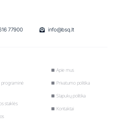
616 77900
info@bsq.lt
Apie mus
 programinė
Privatumo politika
Slapukų politika
s staklės
Kontaktai
os