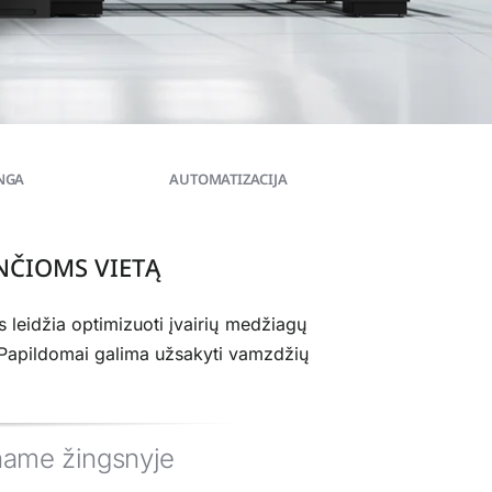
NGA
AUTOMATIZACIJA
ČIOMS VIETĄ
 leidžia optimizuoti įvairių medžiagų
. Papildomai galima užsakyti vamzdžių
name žingsnyje