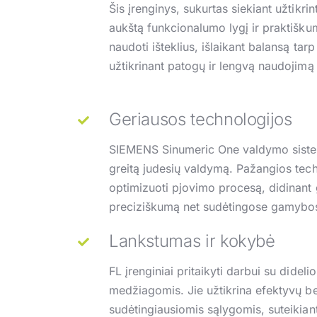
Šis įrenginys, sukurtas siekiant užtikri
aukštą funkcionalumo lygį ir praktiškum
naudoti išteklius, išlaikant balansą tar
užtikrinant patogų ir lengvą naudojimą
Geriausos technologijos
SIEMENS Sinumeric One valdymo sistema 
greitą judesių valdymą. Pažangios tech
optimizuoti pjovimo procesą, didinan
preciziškumą net sudėtingose gamybo
Lankstumas ir kokybė
FL įrenginiai pritaikyti darbui su dideli
medžiagomis. Jie užtikrina efektyvų be
sudėtingiausiomis sąlygomis, suteikia