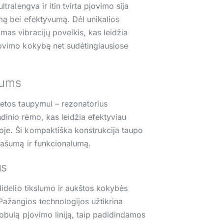
ltralengva ir itin tvirta pjovimo sija
umą bei efektyvumą. Dėl unikalios
mas vibracijų poveikis, kas leidžia
jovimo kokybę net sudėtingiausiose
jums
ietos taupymui – rezonatorius
dinio rėmo, kas leidžia efektyviau
je. Ši kompaktiška konstrukcija taupo
 našumą ir funkcionalumą.
ūs
 didelio tikslumo ir aukštos kokybės
ažangios technologijos užtikrina
 tobulą pjovimo liniją, taip padidindamos