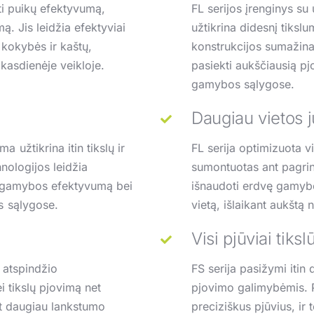
nti puikų efektyvumą,
FL serijos įrenginys su u
ą. Jis leidžia efektyviai
užtikrina didesnį tiksl
p kokybės ir kaštų,
konstrukcijos sumažina
 kasdienėje veikloje
.
pasiekti aukščiausią p
gamybos sąlygose.
Daugiau vietos 
užtikrina itin tikslų ir
FL serija optimizuota v
nologijos leidžia
sumontuotas ant pagrin
t gamybos efektyvumą bei
išnaudoti erdvę gamybo
s sąlygose.
vietą, išlaikant aukštą
Visi pjūviai tiksl
o atspindžio
FS serija pasižymi itin
i tikslų pjovimą net
pjovimo galimybėmis. P
nt daugiau lankstumo
preciziškus pjūvius, ir