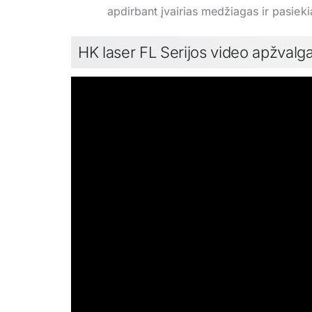
apdirbant įvairias medžiagas ir pasiek
HK laser FL Serijos video apžvalg