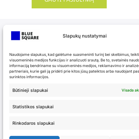
Slapukų nustatymai
Naudojame slapukus, kad galėtume suasmeninti turinį bei skelbimus, teikt
visuomeninės medijos funkcijas ir analizuoti srautą. Be to, svetainės naud
informaciją bendriname su visuomeninės medijos, reklamavimo ir analizė
partneriais, kurie gali ją pridėti prie kitos jūsų pateiktos arba naudojant p
Individualūs sprendimai
surinktos informacijos.
augimui ir efektyvumo d
Būtinieji slapukai
Visada ak
Statistikos slapukai
SUSISIEKITE
Rinkodaros slapukai