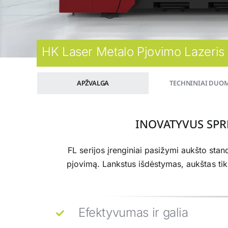
HK Laser Metalo Pjovimo Lazeris
APŽVALGA
TECHNINIAI DUO
INOVATYVUS SP
FL serijos įrenginiai pasižymi aukšto sta
pjovimą. Lankstus išdėstymas, aukštas tik
Efektyvumas ir galia