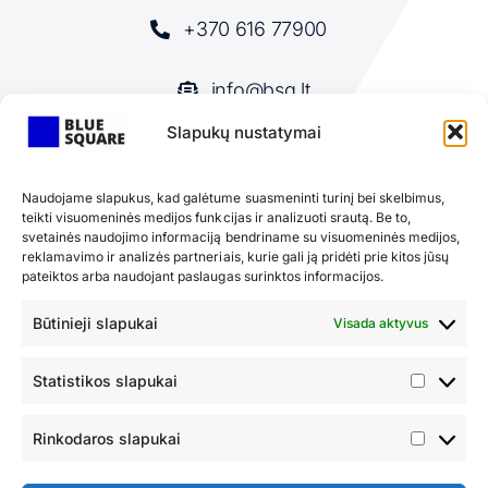
+370 616 77900
info@bsq.lt
Slapukų nustatymai
Individualūs sprendimai Jūsų verslo
Naudojame slapukus, kad galėtume suasmeninti turinį bei skelbimus,
teikti visuomeninės medijos funkcijas ir analizuoti srautą. Be to,
augimui ir efektyvumo didinimui
svetainės naudojimo informaciją bendriname su visuomeninės medijos,
reklamavimo ir analizės partneriais, kurie gali ją pridėti prie kitos jūsų
pateiktos arba naudojant paslaugas surinktos informacijos.
SUSISIEKITE
Būtinieji slapukai
Visada aktyvus
Statistikos slapukai
Statist
Įranga
Apie mus
slapuka
Rinkodaros slapukai
Rinkod
LANTEK programinė
Privatumo politika
slapuka
įranga