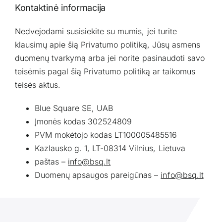
Kontaktinė informacija
Nedvejodami susisiekite su mumis, jei turite
klausimų apie šią Privatumo politiką, Jūsų asmens
duomenų tvarkymą arba jei norite pasinaudoti savo
teisėmis pagal šią Privatumo politiką ar taikomus
teisės aktus.
Blue Square SE, UAB
Įmonės kodas 302524809
PVM mokėtojo kodas LT100005485516
Kazlausko g. 1, LT-08314 Vilnius, Lietuva
paštas –
info@bsq.lt
Duomenų apsaugos pareigūnas –
info@bsq.lt