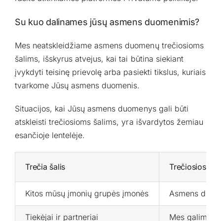
Su kuo dalinames jūsų asmens duomenimis?
Mes neatskleidžiame asmens duomenų trečiosioms
šalims, išskyrus atvejus, kai tai būtina siekiant
įvykdyti teisinę prievolę arba pasiekti tikslus, kuriais
tvarkome Jūsų asmens duomenis.
Situacijos, kai Jūsų asmens duomenys gali būti
atskleisti trečiosioms šalims, yra išvardytos žemiau
esančioje lentelėje.
Trečia šalis
Trečiosios šal
Kitos mūsų įmonių grupės įmonės
Asmens duomeni
Tiekėjai ir partneriai
Mes galime at