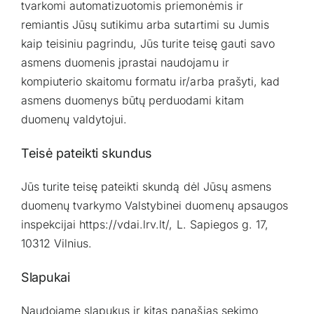
tvarkomi automatizuotomis priemonėmis ir
remiantis Jūsų sutikimu arba sutartimi su Jumis
kaip teisiniu pagrindu, Jūs turite teisę gauti savo
asmens duomenis įprastai naudojamu ir
kompiuterio skaitomu formatu ir/arba prašyti, kad
asmens duomenys būtų perduodami kitam
duomenų valdytojui.
Teisė pateikti skundus
Jūs turite teisę pateikti skundą dėl Jūsų asmens
duomenų tvarkymo Valstybinei duomenų apsaugos
inspekcijai https://vdai.lrv.lt/, L. Sapiegos g. 17,
10312 Vilnius.
Slapukai
Naudojame slapukus ir kitas panašias sekimo