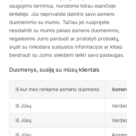
saugojimo terminus, nurodome toliau esančioje
lentelėje. Jūs neprivalote dalintis savo asmens
duomenimis su mumis. Tačiau jei nuspręsite
nesidalinti su mumis jokiais asmens duomenimis,
negalėsime Jums parduoti ar pristatyti produktų,
siųsti su rinkodara susijusios informacijos ar kitaip
bendrauti su Jumis siekdami teikti savo paslaugas.
Duomenys, susiję su mūsų klientais
Iš kur mes renkame asmens duomenis
Asmens du
Iš Jūsų
Vardas, pa
Iš Jūsų
Vardas, el
Iš Jūsų
Asmens duo