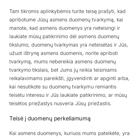
Tam tikromis aplinkybėmis turite teisę prašyti, kad
apribotume Jūsų asmens duomenų tvarkymą, kai
manote, kad asmens duomenys yra neteisingi ir
laukiate mūsų patikrinimo dėl asmens duomenų
tikslumo, duomenų tvarkymas yra neteisėtas ir Jūs,
užuot ištrynę asmens duomenis, norite apriboti
tvarkymą, mums nebereikia asmens duomenų
tvarkymo tikslais, bet Jums jų reikia teisiniams
reikalavimams pareikšti, įgyvendinti ar apginti arba,
kai nesutikote su duomenų tvarkymu remiantis
teisėtu interesu ir Jūs laukiate patikrinimo, ar mūsų
teisėtos priežastys nusveria Jūsų priežastis.
Teisė į duomenų perkeliamumą
Kai asmens duomenys, kuriuos mums pateikėte, yra