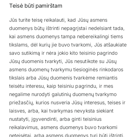
Teisė būti pamirštam
Jūs turite teisę reikalauti, kad Jūsų asmens
duomenys būtų ištrinti nepagrįstai nedelsiant tada,
kai asmens duomenys tampa nebereikalingi tiems
tikslams, dėl kurių jie buvo tvarkomi, Jūs atšaukiate
savo sutikimą ir nėra jokio kito teisinio pagrindo
Jūsų duomenis tvarkyti, Jūs nesutikote su Jūsų
asmens duomenų tvarkymu tiesioginės rinkodaros
tikslais arba Jūsų duomenis tvarkėme remiantis
teisėtu interesu, kaip teisiniu pagrindu, ir mes
negalime nurodyti galutinių duomenų tvarkymo
priežasčių, kurios nusveria Jūsų interesus, teises ir
laisves, arba, kai tvarkymas nevyksta siekiant
nustatyti, įgyvendinti, arba ginti teisinius
reikalavimus, asmens duomenys buvo tvarkomi
neteisėtai, arba asmens duomenys turi būti ištrinti,