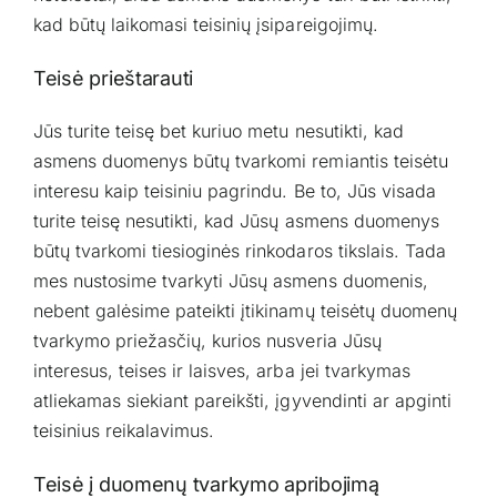
kad būtų laikomasi teisinių įsipareigojimų.
Teisė prieštarauti
Jūs turite teisę bet kuriuo metu nesutikti, kad
asmens duomenys būtų tvarkomi remiantis teisėtu
interesu kaip teisiniu pagrindu. Be to, Jūs visada
turite teisę nesutikti, kad Jūsų asmens duomenys
būtų tvarkomi tiesioginės rinkodaros tikslais. Tada
mes nustosime tvarkyti Jūsų asmens duomenis,
nebent galėsime pateikti įtikinamų teisėtų duomenų
tvarkymo priežasčių, kurios nusveria Jūsų
interesus, teises ir laisves, arba jei tvarkymas
atliekamas siekiant pareikšti, įgyvendinti ar apginti
teisinius reikalavimus.
Teisė į duomenų tvarkymo apribojimą